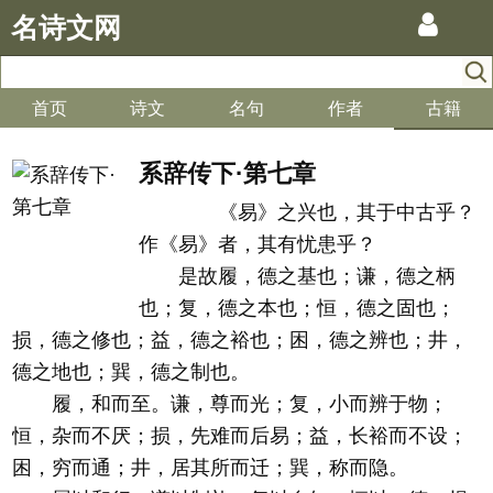
名诗文网
首页
诗文
名句
作者
古籍
系辞传下·第七章
《易》之兴也，其于中古乎？
作《易》者，其有忧患乎？
是故履，德之基也；谦，德之柄
也；复，德之本也；恒，德之固也；
损，德之修也；益，德之裕也；困，德之辨也；井，
德之地也；巽，德之制也。
履，和而至。谦，尊而光；复，小而辨于物；
恒，杂而不厌；损，先难而后易；益，长裕而不设；
困，穷而通；井，居其所而迁；巽，称而隐。